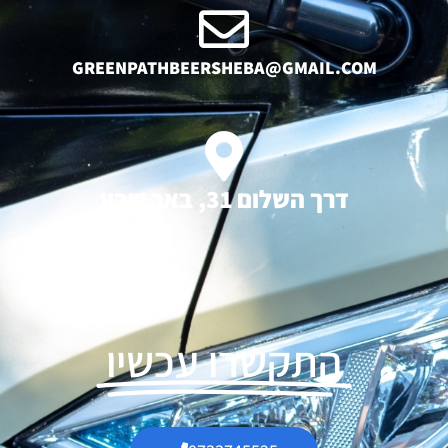
GREENPATHBEERSHEBA@GMAIL.COM
דרך השלום 31, באר שבע
התקשרו עכשיו