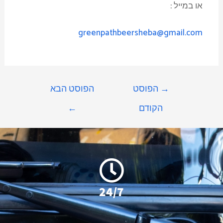
או במייל :
greenpathbeersheba@gmail.com
→
הפוסט
הפוסט הבא
הקודם
←
24/7