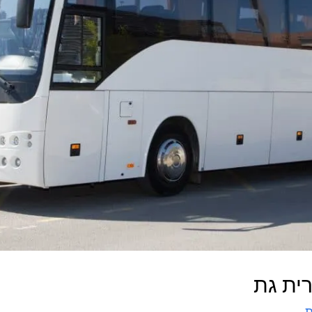
ית גת
ת