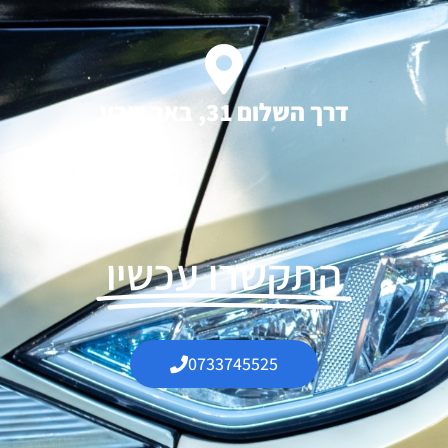
דרך השלום 31, באר שבע
התקשרו עכשיו
0733745525