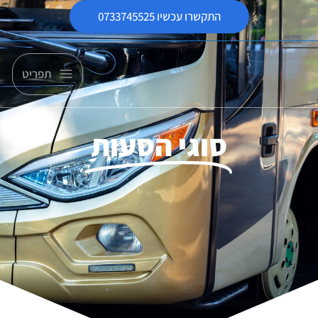
התקשרו עכשיו 0733745525
תפריט
סוגי הסעות